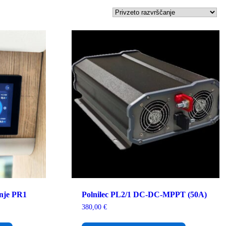
anje PR1
Polnilec PL2/1 DC-DC-MPPT (50A)
380,00
€