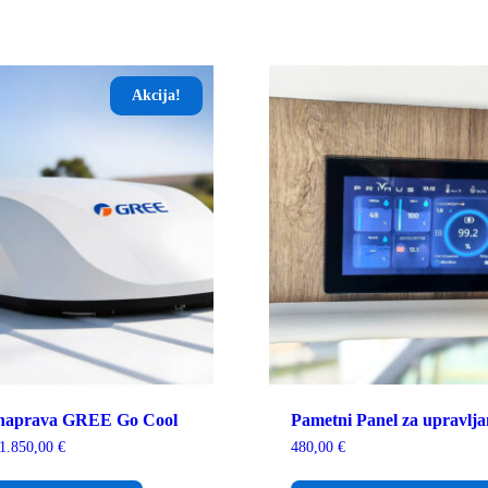
Akcija!
 naprava GREE Go Cool
Pametni Panel za upravlj
Cenovni
1.850,00
€
480,00
€
razpon:
Ta
od