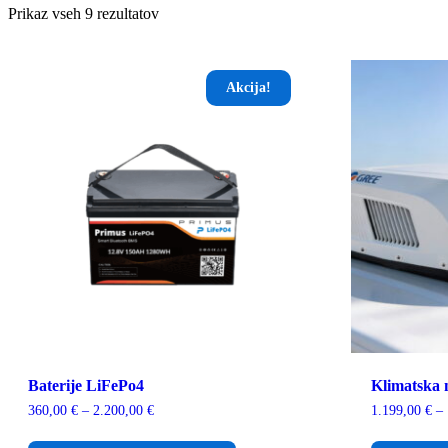
Prikaz vseh 9 rezultatov
Akcija!
Baterije LiFePo4
Klimatska
Cenovni
360,00
€
–
2.200,00
€
1.199,00
€
–
razpon:
Ta
od