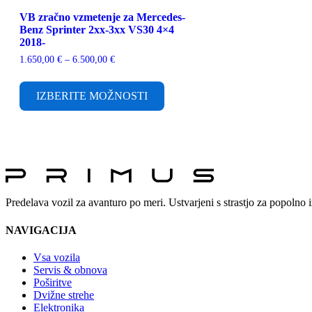
VB zračno vzmetenje za Mercedes-
Benz Sprinter 2xx-3xx VS30 4×4
2018-
Cenovni
1.650,00
€
–
6.500,00
€
razpon:
Ta
od
izdelek
1.650,00 €
IZBERITE MOŽNOSTI
ima
do
več
6.500,00 €
različic.
Možnosti
lahko
izberete
na
strani
izdelka
Predelava vozil za avanturo po meri. Ustvarjeni s strastjo za popolno i
NAVIGACIJA
Vsa vozila
Servis & obnova
Poširitve
Dvižne strehe
Elektronika