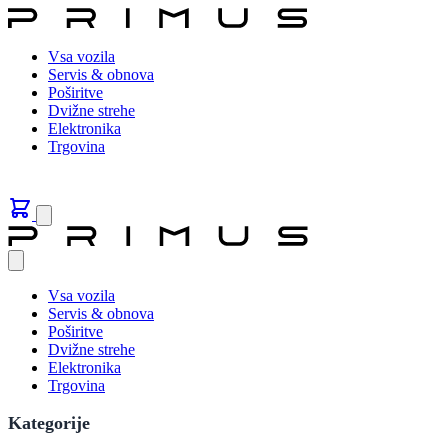
Vsa vozila
Servis & obnova
Poširitve
Dvižne strehe
Elektronika
Trgovina
Vsa vozila
Servis & obnova
Poširitve
Dvižne strehe
Elektronika
Trgovina
Kategorije