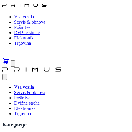
Vsa vozila
Servis & obnova
Poširitve
Dvižne strehe
Elektronika
Trgovina
Vsa vozila
Servis & obnova
Poširitve
Dvižne strehe
Elektronika
Trgovina
Kategorije