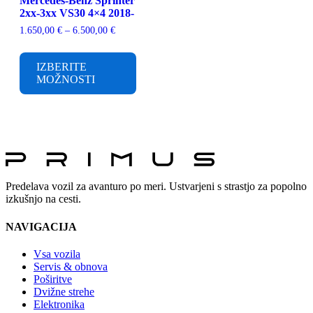
Mercedes-Benz Sprinter
2xx-3xx VS30 4×4 2018-
Cenovni
1.650,00
€
–
6.500,00
€
razpon:
Ta
od
izdelek
1.650,00 €
IZBERITE
ima
do
MOŽNOSTI
več
6.500,00 €
različic.
Možnosti
lahko
izberete
na
strani
izdelka
Predelava vozil za avanturo po meri. Ustvarjeni s strastjo za popolno
izkušnjo na cesti.
NAVIGACIJA
Vsa vozila
Servis & obnova
Poširitve
Dvižne strehe
Elektronika