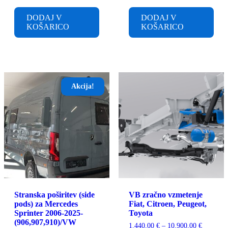
DODAJ V
DODAJ V
KOŠARICO
KOŠARICO
Akcija!
Stranska poširitev (side
VB zračno vzmetenje
pods) za Mercedes
Fiat, Citroen, Peugeot,
Sprinter 2006-2025-
Toyota
(906,907,910)/VW
Cenovni
1.440,00
€
–
10.900,00
€