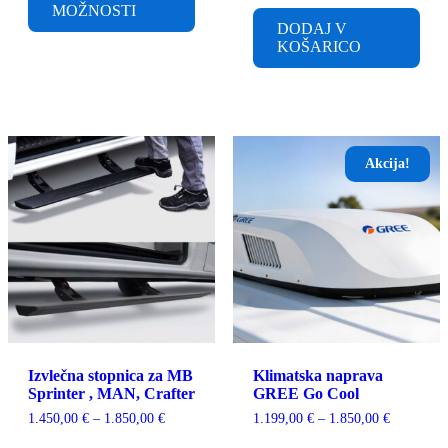
do
MOŽNOSTI
več
2.200,00 €
DODAJ V
različic.
KOŠARICO
Možnosti
lahko
izberete
na
strani
izdelka
Akcija!
Izvlečna stopnica za MB
Klimatska naprava
Sprinter , MAN, Crafter
GREE Go Cool
Cenovni
Cenovni
1.450,00
€
–
1.850,00
€
1.199,00
€
–
1.850,00
€
razpon:
razpon:
Ta
T